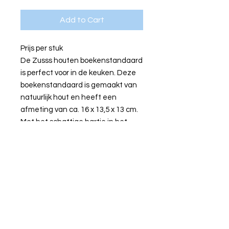
Add to Cart
Prijs per stuk
De Zusss houten boekenstandaard
is perfect voor in de keuken. Deze
boekenstandaard is gemaakt van
natuurlijk hout en heeft een
afmeting van ca. 16 x 13,5 x 13 cm.
Met het schattige hartje in het
midden geeft deze
boekenstandaard niet alleen steun
aan je favoriete kookboek, maar
staat ook prachtig op het aanrecht.
Door het stevige houten materiaal
staat hij stevig en duurzaam.