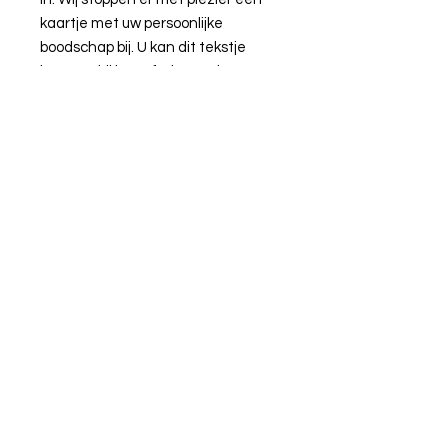
kaartje met uw persoonlijke
boodschap bij. U kan dit tekstje
ingeven bij het afrekenen in uw
winkelkarretje.
Deze bon is 1 jaar geldig.
Niet geldig op solden en acties.
Nederstraat 36-38 9700 OUDENAARDE
0477/35 67 03
info@prettythings-
oudenaarde.be