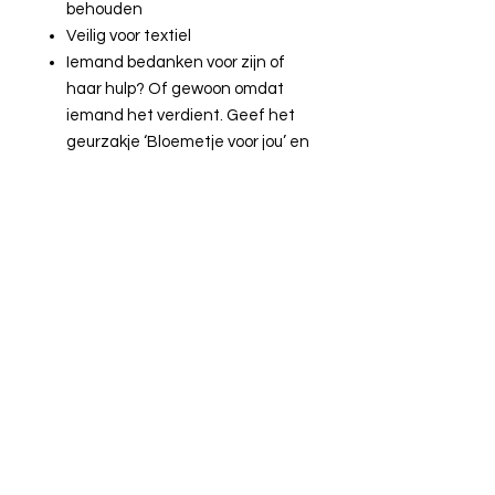
behouden
Veilig voor textiel
Iemand bedanken voor zijn of
haar hulp? Of gewoon omdat
iemand het verdient. Geef het
geurzakje ‘Bloemetje voor jou’ en
laat je vriendin, buren of ouders
genieten van de heerlijke geur
Bloementuin.
Perfect voor in de woonkamer,
kledingkast of waar dan ook.